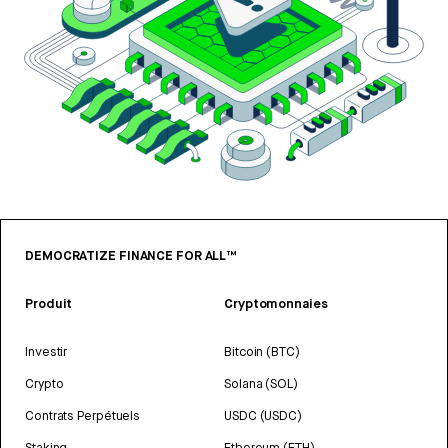
DEMOCRATIZE FINANCE FOR ALL™
Produit
Cryptomonnaies
Investir
Bitcoin (BTC)
Crypto
Solana (SOL)
Contrats Perpétuels
USDC (USDC)
Staking
Ethereum (ETH)