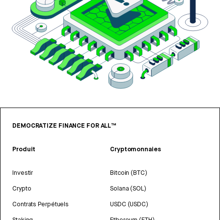
DEMOCRATIZE FINANCE FOR ALL™
Produit
Cryptomonnaies
Investir
Bitcoin (BTC)
Crypto
Solana (SOL)
Contrats Perpétuels
USDC (USDC)
Staking
Ethereum (ETH)