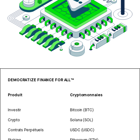
DEMOCRATIZE FINANCE FOR ALL™
Produit
Cryptomonnaies
Investir
Bitcoin (BTC)
Crypto
Solana (SOL)
Contrats Perpétuels
USDC (USDC)
Staking
Ethereum (ETH)