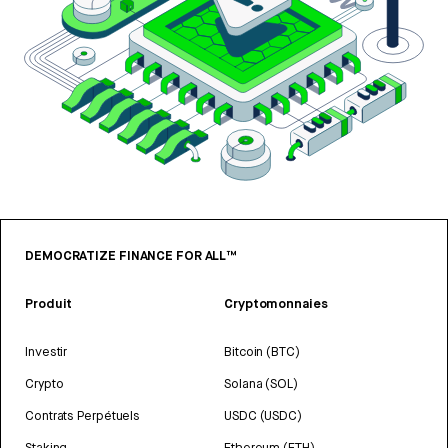
DEMOCRATIZE FINANCE FOR ALL™
Produit
Cryptomonnaies
Investir
Bitcoin (BTC)
Crypto
Solana (SOL)
Contrats Perpétuels
USDC (USDC)
Staking
Ethereum (ETH)