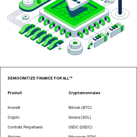
DEMOCRATIZE FINANCE FOR ALL™
Produit
Cryptomonnaies
Investir
Bitcoin (BTC)
Crypto
Solana (SOL)
Contrats Perpétuels
USDC (USDC)
Staking
Ethereum (ETH)