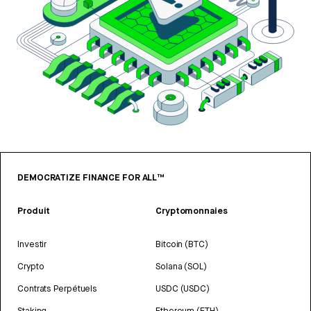
DEMOCRATIZE FINANCE FOR ALL™
Produit
Cryptomonnaies
Investir
Bitcoin (BTC)
Crypto
Solana (SOL)
Contrats Perpétuels
USDC (USDC)
Staking
Ethereum (ETH)