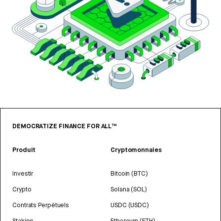
DEMOCRATIZE FINANCE FOR ALL™
Produit
Cryptomonnaies
Investir
Bitcoin (BTC)
Crypto
Solana (SOL)
Contrats Perpétuels
USDC (USDC)
Staking
Ethereum (ETH)