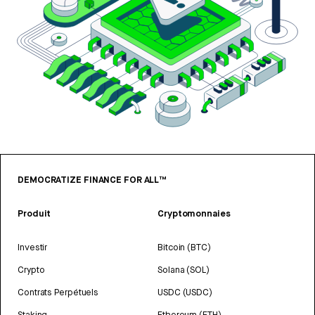
DEMOCRATIZE FINANCE FOR ALL™
Produit
Cryptomonnaies
Investir
Bitcoin (BTC)
Crypto
Solana (SOL)
Contrats Perpétuels
USDC (USDC)
Staking
Ethereum (ETH)