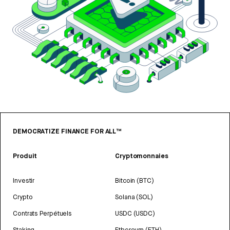
DEMOCRATIZE FINANCE FOR ALL™
Produit
Cryptomonnaies
Investir
Bitcoin (BTC)
Crypto
Solana (SOL)
Contrats Perpétuels
USDC (USDC)
Staking
Ethereum (ETH)