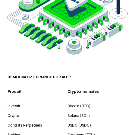
DEMOCRATIZE FINANCE FOR ALL™
Produit
Cryptomonnaies
Investir
Bitcoin (BTC)
Crypto
Solana (SOL)
Contrats Perpétuels
USDC (USDC)
Staking
Ethereum (ETH)