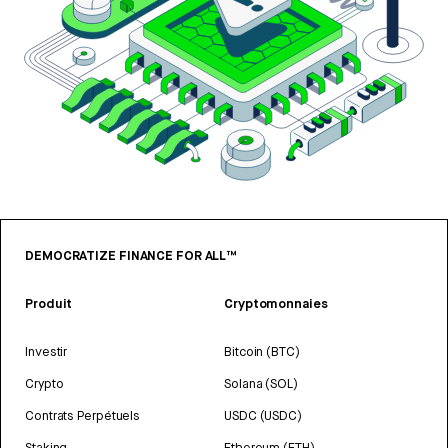
DEMOCRATIZE FINANCE FOR ALL™
Produit
Cryptomonnaies
Investir
Bitcoin (BTC)
Crypto
Solana (SOL)
Contrats Perpétuels
USDC (USDC)
Staking
Ethereum (ETH)