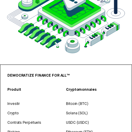
DEMOCRATIZE FINANCE FOR ALL™
Produit
Cryptomonnaies
Investir
Bitcoin (BTC)
Crypto
Solana (SOL)
Contrats Perpétuels
USDC (USDC)
Staking
Ethereum (ETH)