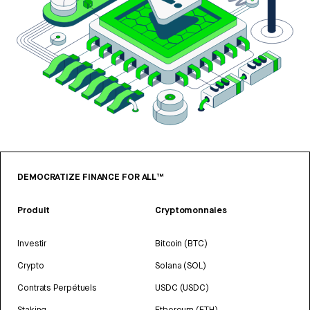
DEMOCRATIZE FINANCE FOR ALL™
Produit
Cryptomonnaies
Investir
Bitcoin (BTC)
Crypto
Solana (SOL)
Contrats Perpétuels
USDC (USDC)
Staking
Ethereum (ETH)