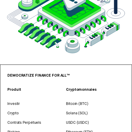
DEMOCRATIZE FINANCE FOR ALL™
Produit
Cryptomonnaies
Investir
Bitcoin (BTC)
Crypto
Solana (SOL)
Contrats Perpétuels
USDC (USDC)
Staking
Ethereum (ETH)