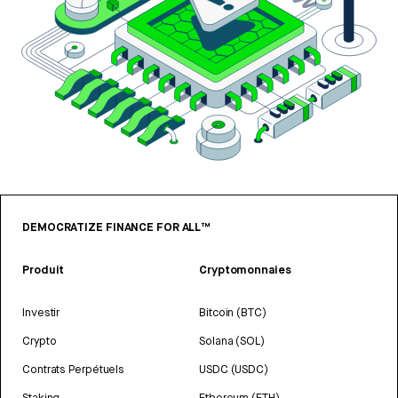
DEMOCRATIZE FINANCE FOR ALL™
Produit
Cryptomonnaies
Investir
Bitcoin (BTC)
Crypto
Solana (SOL)
Contrats Perpétuels
USDC (USDC)
Staking
Ethereum (ETH)