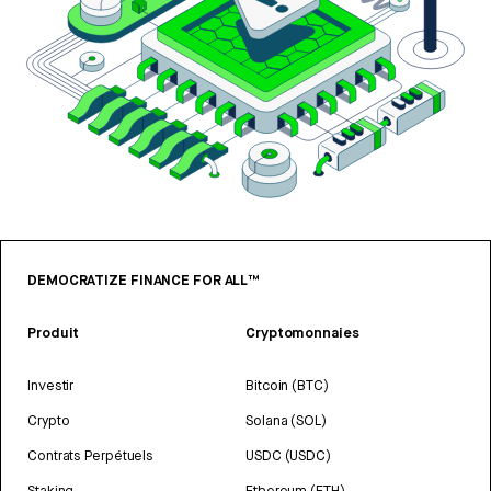
DEMOCRATIZE FINANCE FOR ALL™
Produit
Cryptomonnaies
Investir
Bitcoin (BTC)
Crypto
Solana (SOL)
Contrats Perpétuels
USDC (USDC)
Staking
Ethereum (ETH)