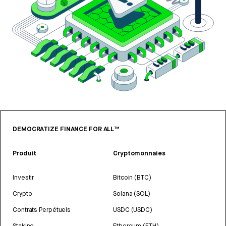
DEMOCRATIZE FINANCE FOR ALL™
Produit
Cryptomonnaies
Investir
Bitcoin (BTC)
Crypto
Solana (SOL)
Contrats Perpétuels
USDC (USDC)
Staking
Ethereum (ETH)