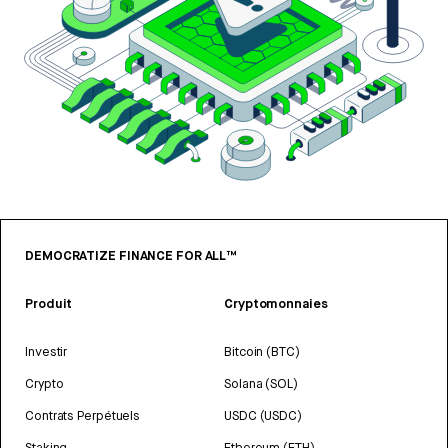
DEMOCRATIZE FINANCE FOR ALL™
Produit
Cryptomonnaies
Investir
Bitcoin (BTC)
Crypto
Solana (SOL)
Contrats Perpétuels
USDC (USDC)
Staking
Ethereum (ETH)