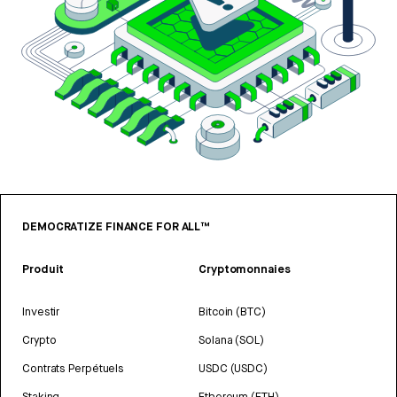
DEMOCRATIZE FINANCE FOR ALL™
Produit
Cryptomonnaies
Investir
Bitcoin (BTC)
Crypto
Solana (SOL)
Contrats Perpétuels
USDC (USDC)
Staking
Ethereum (ETH)