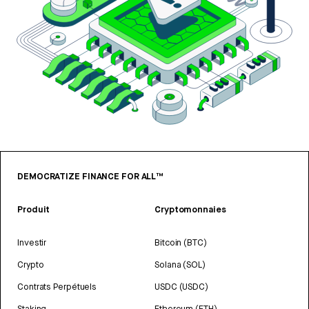
DEMOCRATIZE FINANCE FOR ALL™
Produit
Cryptomonnaies
Investir
Bitcoin (BTC)
Crypto
Solana (SOL)
Contrats Perpétuels
USDC (USDC)
Staking
Ethereum (ETH)