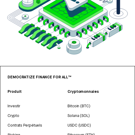
DEMOCRATIZE FINANCE FOR ALL™
Produit
Cryptomonnaies
Investir
Bitcoin (BTC)
Crypto
Solana (SOL)
Contrats Perpétuels
USDC (USDC)
Staking
Ethereum (ETH)