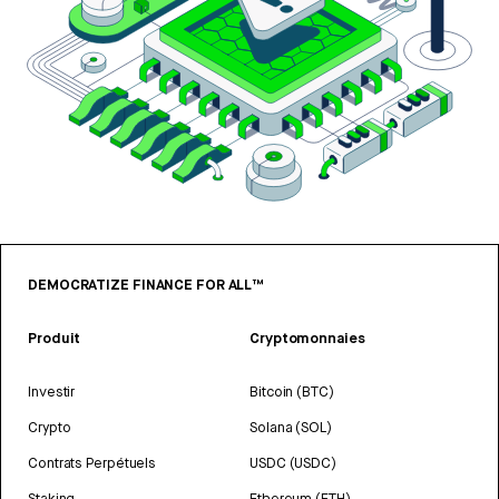
DEMOCRATIZE FINANCE FOR ALL™
Produit
Cryptomonnaies
Investir
Bitcoin (BTC)
Crypto
Solana (SOL)
Contrats Perpétuels
USDC (USDC)
Staking
Ethereum (ETH)