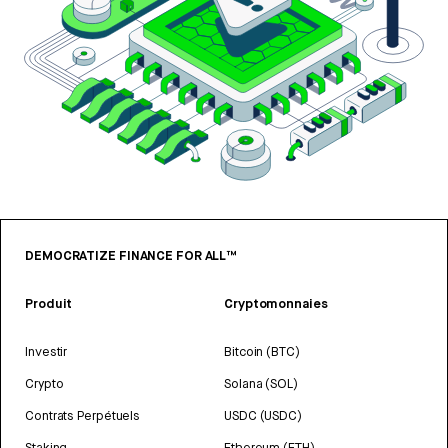
DEMOCRATIZE FINANCE FOR ALL™
Produit
Cryptomonnaies
Investir
Bitcoin (BTC)
Crypto
Solana (SOL)
Contrats Perpétuels
USDC (USDC)
Staking
Ethereum (ETH)