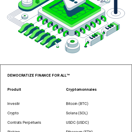
DEMOCRATIZE FINANCE FOR ALL™
Produit
Cryptomonnaies
Investir
Bitcoin (BTC)
Crypto
Solana (SOL)
Contrats Perpétuels
USDC (USDC)
Staking
Ethereum (ETH)