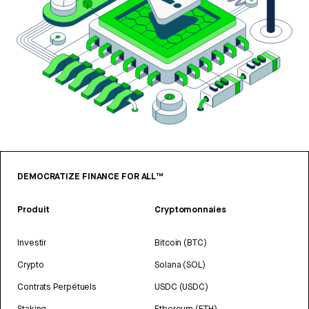
DEMOCRATIZE FINANCE FOR ALL™
Produit
Cryptomonnaies
Investir
Bitcoin (BTC)
Crypto
Solana (SOL)
Contrats Perpétuels
USDC (USDC)
Staking
Ethereum (ETH)