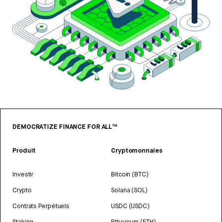
DEMOCRATIZE FINANCE FOR ALL™
Produit
Cryptomonnaies
Investir
Bitcoin (BTC)
Crypto
Solana (SOL)
Contrats Perpétuels
USDC (USDC)
Staking
Ethereum (ETH)