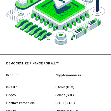
DEMOCRATIZE FINANCE FOR ALL™
Produit
Cryptomonnaies
Investir
Bitcoin (BTC)
Crypto
Solana (SOL)
Contrats Perpétuels
USDC (USDC)
Staking
Ethereum (ETH)