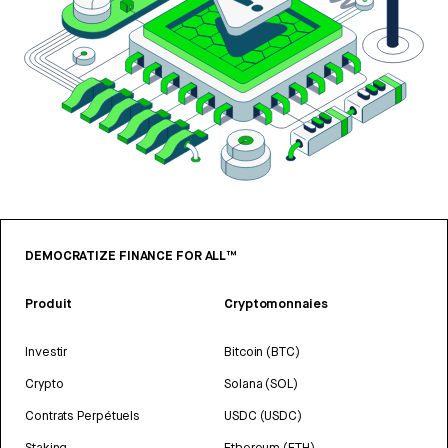
DEMOCRATIZE FINANCE FOR ALL™
Produit
Cryptomonnaies
Investir
Bitcoin (BTC)
Crypto
Solana (SOL)
Contrats Perpétuels
USDC (USDC)
Staking
Ethereum (ETH)