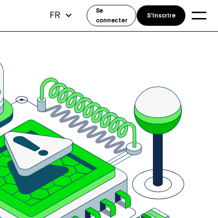
Se
FR
S'inscrire
connecter