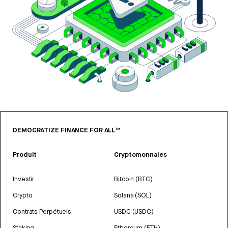
DEMOCRATIZE FINANCE FOR ALL™
Produit
Cryptomonnaies
Investir
Bitcoin (BTC)
Crypto
Solana (SOL)
Contrats Perpétuels
USDC (USDC)
Staking
Ethereum (ETH)