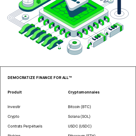
DEMOCRATIZE FINANCE FOR ALL™
Produit
Cryptomonnaies
Investir
Bitcoin (BTC)
Crypto
Solana (SOL)
Contrats Perpétuels
USDC (USDC)
Staking
Ethereum (ETH)