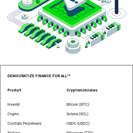
DEMOCRATIZE FINANCE FOR ALL™
Produit
Cryptomonnaies
Investir
Bitcoin (BTC)
Crypto
Solana (SOL)
Contrats Perpétuels
USDC (USDC)
Staking
Ethereum (ETH)