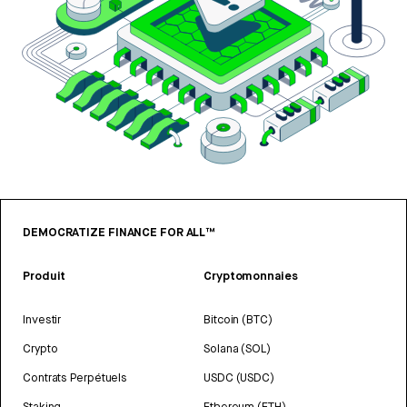
DEMOCRATIZE FINANCE FOR ALL™
Produit
Cryptomonnaies
Investir
Bitcoin (BTC)
Crypto
Solana (SOL)
Contrats Perpétuels
USDC (USDC)
Staking
Ethereum (ETH)