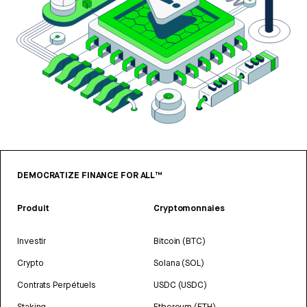
DEMOCRATIZE FINANCE FOR ALL™
Produit
Cryptomonnaies
Investir
Bitcoin (BTC)
Crypto
Solana (SOL)
Contrats Perpétuels
USDC (USDC)
Staking
Ethereum (ETH)