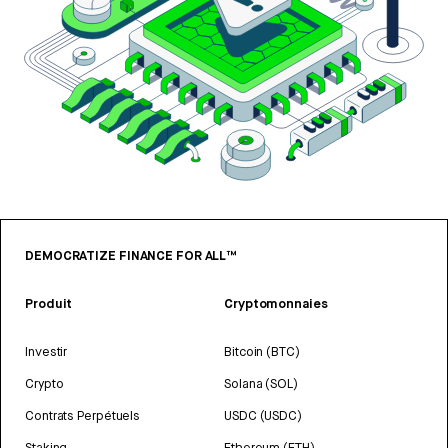
DEMOCRATIZE FINANCE FOR ALL™
Produit
Cryptomonnaies
Investir
Bitcoin (BTC)
Crypto
Solana (SOL)
Contrats Perpétuels
USDC (USDC)
Staking
Ethereum (ETH)