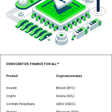
DEMOCRATIZE FINANCE FOR ALL™
Produit
Cryptomonnaies
Investir
Bitcoin (BTC)
Crypto
Solana (SOL)
Contrats Perpétuels
USDC (USDC)
Staking
Ethereum (ETH)