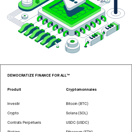
DEMOCRATIZE FINANCE FOR ALL™
Produit
Cryptomonnaies
Investir
Bitcoin (BTC)
Crypto
Solana (SOL)
Contrats Perpétuels
USDC (USDC)
Staking
Ethereum (ETH)