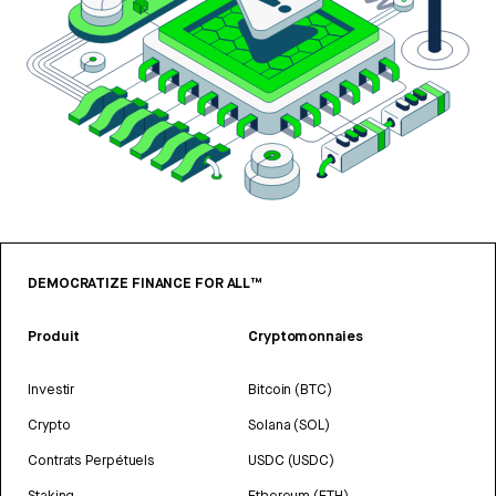
DEMOCRATIZE FINANCE FOR ALL™
Produit
Cryptomonnaies
Investir
Bitcoin (BTC)
Crypto
Solana (SOL)
Contrats Perpétuels
USDC (USDC)
Staking
Ethereum (ETH)