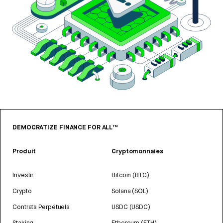
DEMOCRATIZE FINANCE FOR ALL™
Produit
Cryptomonnaies
Investir
Bitcoin (BTC)
Crypto
Solana (SOL)
Contrats Perpétuels
USDC (USDC)
Staking
Ethereum (ETH)