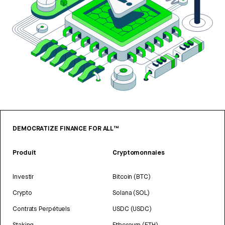
DEMOCRATIZE FINANCE FOR ALL™
Produit
Cryptomonnaies
Investir
Bitcoin (BTC)
Crypto
Solana (SOL)
Contrats Perpétuels
USDC (USDC)
Staking
Ethereum (ETH)