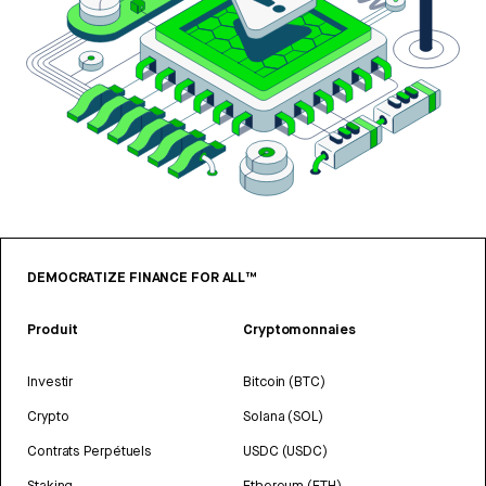
DEMOCRATIZE FINANCE FOR ALL™
Produit
Cryptomonnaies
Investir
Bitcoin (BTC)
Crypto
Solana (SOL)
Contrats Perpétuels
USDC (USDC)
Staking
Ethereum (ETH)