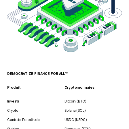
DEMOCRATIZE FINANCE FOR ALL™
Produit
Cryptomonnaies
Investir
Bitcoin (BTC)
Crypto
Solana (SOL)
Contrats Perpétuels
USDC (USDC)
Staking
Ethereum (ETH)