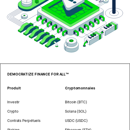
DEMOCRATIZE FINANCE FOR ALL™
Produit
Cryptomonnaies
Investir
Bitcoin (BTC)
Crypto
Solana (SOL)
Contrats Perpétuels
USDC (USDC)
Staking
Ethereum (ETH)