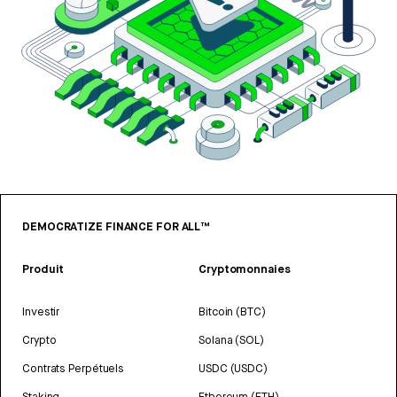
DEMOCRATIZE FINANCE FOR ALL™
Produit
Cryptomonnaies
Investir
Bitcoin (BTC)
Crypto
Solana (SOL)
Contrats Perpétuels
USDC (USDC)
Staking
Ethereum (ETH)