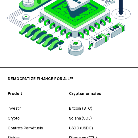
DEMOCRATIZE FINANCE FOR ALL™
Produit
Cryptomonnaies
Investir
Bitcoin (BTC)
Crypto
Solana (SOL)
Contrats Perpétuels
USDC (USDC)
Staking
Ethereum (ETH)