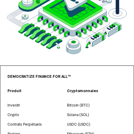
DEMOCRATIZE FINANCE FOR ALL™
Produit
Cryptomonnaies
Investir
Bitcoin (BTC)
Crypto
Solana (SOL)
Contrats Perpétuels
USDC (USDC)
Staking
Ethereum (ETH)