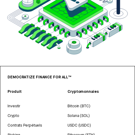
DEMOCRATIZE FINANCE FOR ALL™
Produit
Cryptomonnaies
Investir
Bitcoin (BTC)
Crypto
Solana (SOL)
Contrats Perpétuels
USDC (USDC)
Staking
Ethereum (ETH)