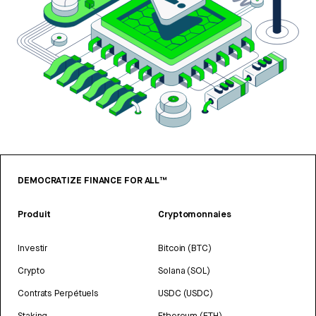
DEMOCRATIZE FINANCE FOR ALL™
Produit
Cryptomonnaies
Investir
Bitcoin (BTC)
Crypto
Solana (SOL)
Contrats Perpétuels
USDC (USDC)
Staking
Ethereum (ETH)