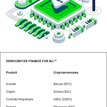
DEMOCRATIZE FINANCE FOR ALL™
Produit
Cryptomonnaies
Investir
Bitcoin (BTC)
Crypto
Solana (SOL)
Contrats Perpétuels
USDC (USDC)
Staking
Ethereum (ETH)