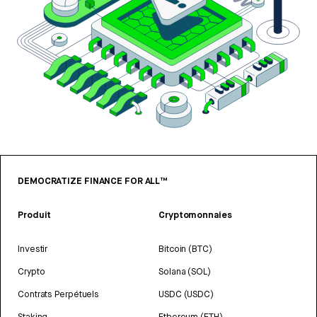
DEMOCRATIZE FINANCE FOR ALL™
Produit
Cryptomonnaies
Investir
Bitcoin (BTC)
Crypto
Solana (SOL)
Contrats Perpétuels
USDC (USDC)
Staking
Ethereum (ETH)